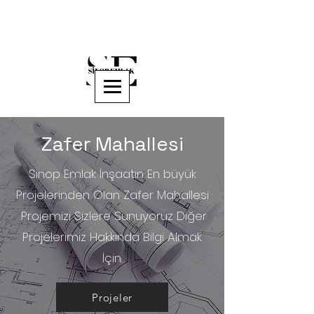
Zafer Mahallesi
Sinop Emlak İnşaatın En büyük
Projelerinden Olan Zafer Mahallesi
Projemizi Sizlere Sunuyoruz Diğer
Projelerimiz Hakkında Bilgi Almak
İçin.
Projeler